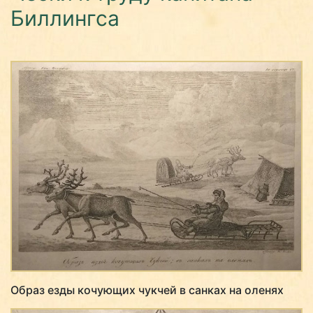
Биллингса
Образ езды кочующих чукчей в санках на оленях