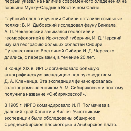
первый указал на наличие современного оледенения на
вершине Мунку-Сардык в Восточном Саяне.
Глубокий след в изучении Сибири оставили ссыльные
поляки: Б. И. Дыбовский исследовал фауну Байкала,
А. Л. Чекановский занимался геологией и
геоморфологией в Иркутской губернии, И. Д. Черский
изучал географию больших областей Сибири.
Путешествия по Восточной Сибири И. Д. Черского
длились, с перерывами, в течение 20 лет.
В конце XIX в. ИРГО организовало большую
этнографическую экспедицию под руководством
Д. А. Клеменца. Эта экспедиция финансировалась
золотопромышленником А. М. Сибиряковым и поэтому
получила название «Сибиряковской».
В 1905 г. ИРГО командировало И. П. Толмачева в
далекий край Хатанги и Вилюя. Участниками
экспедиции были обследованы обширное
Среднесибирское плоскогорье и Анабарское плато.