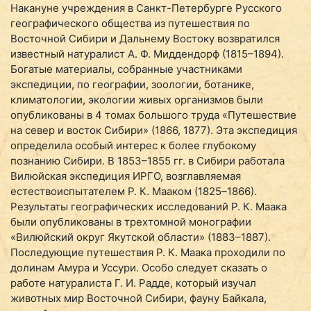
Накануне учреждения в Санкт-Петербурге Русского
географического общества из путешествия по
Восточной Сибири и Дальнему Востоку возвратился
известный натуралист А. Ф. Миддендорф (1815–1894).
Богатые материалы, собранные участниками
экспедиции, по географии, зоологии, ботанике,
климатологии, экологии живых организмов были
опубликованы в 4 томах большого труда «Путешествие
на север и восток Сибири» (1866, 1877). Эта экспедиция
определила особый интерес к более глубокому
познанию Сибири. В 1853–1855 гг. в Сибири работала
Вилюйская экспедиция ИРГО, возглавляемая
естествоиспытателем Р. К. Мааком (1825–1866).
Результаты географических исследований Р. К. Маака
были опубликованы в трехтомной монографии
«Вилюйский округ Якутской области» (1883–1887).
Последующие путешествия Р. К. Маака проходили по
долинам Амура и Уссури. Особо следует сказать о
работе натуралиста Г. И. Радде, который изучал
животных мир Восточной Сибири, фауну Байкала,